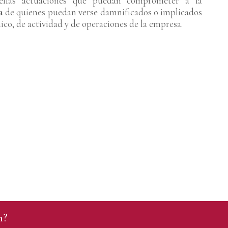
quellas actuaciones que puedan comprometer a la
a
de quienes puedan verse damnificados o implicados
co, de actividad y de operaciones de la empresa.
Mapa Del Sitio
Ú
la
Áreas
El
de
Blog
31
Contacto
Un
n
29
n?