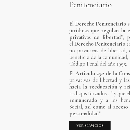
Penitenciario
El
Derecho Penitenciario
s
jurídicas que regulan la 
privativas de libertad”
, 
el
Derecho Penitenciario
ta
no privativas de libertad
beneficio de la comunidad,
Código Penal del año 1995.
El
Artículo 25.2 de la Con
privativas de libertad y l
hacia la reeducación y re
trabajos forzados…” y que 
remunerado
y a los benef
Social,
así como al acceso 
personalidad
“.
Ver Servicios