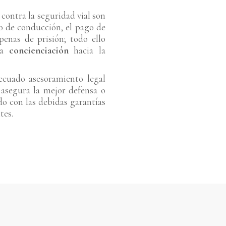
 contra la seguridad vial son
so de conducción, el pago de
penas de prisión; todo ello
la
concienciación
hacia la
ecuado asesoramiento legal
 asegura la mejor defensa o
o con las debidas garantías
tes.