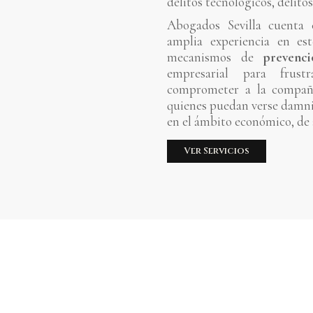
delitos tecnológicos, delitos
Abogados Sevilla cuenta 
amplia experiencia en es
mecanismos de
prevenci
empresarial para frust
comprometer a la compañí
quienes puedan verse damni
en el ámbito económico, de 
Ver Servicios